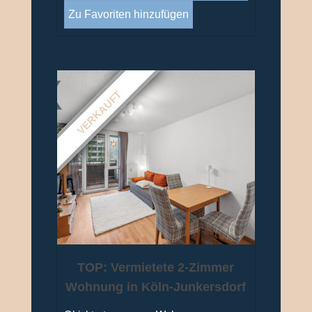
Zu Favoriten hinzufügen
VERKAUFT
TOP: Vermietete 2-Zimmer
Wohnung in Köln-Junkersdorf
mit TG-Stellplatz