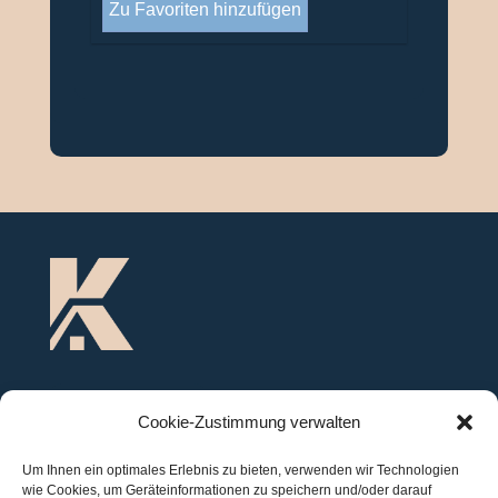
Zu Favoriten hinzufügen
Impressum
Cookie-Zustimmung verwalten
Um Ihnen ein optimales Erlebnis zu bieten, verwenden wir Technologien
Datenschutz
wie Cookies, um Geräteinformationen zu speichern und/oder darauf