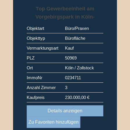
Top Gewerbeeinheit am
Vorgebirgspark in Köln-
Zollstock
Objektart
Büro/Praxen
Objekttyp
Bürofläche
Vermarktungsart
Kauf
PLZ
50969
Ort
Köln / Zollstock
ImmoNr
0234711
Anzahl Zimmer
3
Kaufpreis
230.000,00 €
Details anzeigen
Zu Favoriten hinzufügen