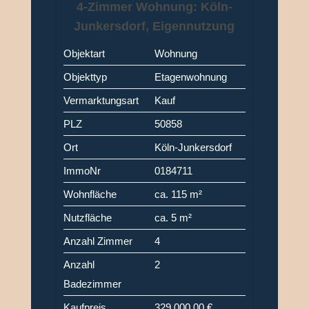
4-Zimmer Wohnung: Köln-
Junkersdorf, Eigennutzung
oder WG-Objekt
Objektart
Wohnung
Objekttyp
Etagenwohnung
Vermarktungsart
Kauf
PLZ
50858
Ort
Köln-Junkersdorf
ImmoNr
0184711
Wohnfläche
ca. 115 m²
Nutzfläche
ca. 5 m²
Anzahl Zimmer
4
Anzahl
2
Badezimmer
Kaufpreis
329.000,00 €