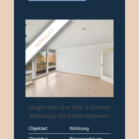
VERKAUFT
Single oder 2-er WG: 2-Zimmer
Wohnung mit vielen Optionen
in Köln Junkersdorf
Objektart
Wohnung
Objekttyp
Etagenwohnung