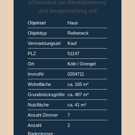
Altbestand zur Revitalisierung
und Neugestaltung auf
großem Grundstück in Köln-
Objektart
Haus
Porz (Grengel)
Objekttyp
Reiheneck
Vermarktungsart
Kauf
PLZ
51147
Ort
Köln / Grengel
ImmoNr
0204711
Wohnfläche
ca. 165 m²
Grundstücksgröße
ca. 487 m²
Nutzfläche
ca. 41 m²
Anzahl Zimmer
7
Anzahl
2
Badezimmer