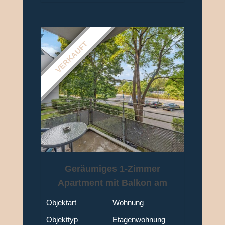
VERKAUFT
Geräumiges 1-Zimmer
Apartment mit Balkon am
Vorgebirgspark (vermietet)
Objektart
Wohnung
Köln-Raderberg
Objekttyp
Etagenwohnung