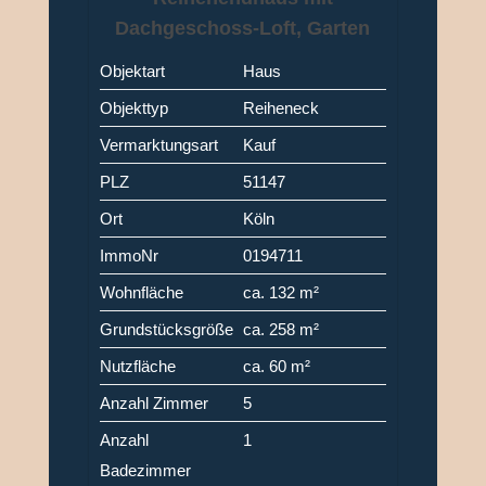
Dachgeschoss-Loft, Garten
und Garage in Köln-Porz
Objektart
Haus
(Grengel)
Objekttyp
Reiheneck
Vermarktungsart
Kauf
PLZ
51147
Ort
Köln
ImmoNr
0194711
Wohnfläche
ca. 132 m²
Grundstücksgröße
ca. 258 m²
Nutzfläche
ca. 60 m²
Anzahl Zimmer
5
Anzahl
1
Badezimmer