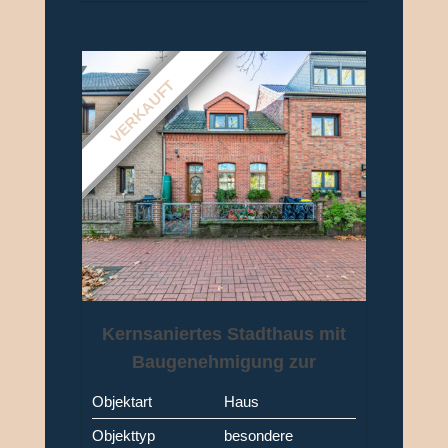
VERKAUFT
Kernsaniertes Stadthaus mit
Baugenehmigung zur
Aufstockung in ruhiger
Objektart
Haus
Zentrum-Lage von Frechen
Objekttyp
besondere