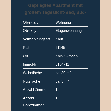
Gepflegtes Apartment mit
großem Tageslicht-Bad, Süd-
Balkon und Parkplatz in Köln-
Objektart
Wohnung
Porz (Urbach)
Objekttyp
Etagenwohnung
Vermarktungsart
Kauf
PLZ
51145
Ort
Köln / Urbach
ImmoNr
0154711
Wohnfläche
ca. 30 m²
Nutzfläche
ca. 8 m²
Anzahl Zimmer
1
Anzahl
1
Badezimmer