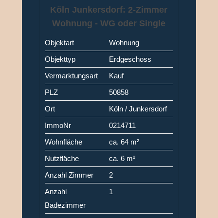
Köln Junkersdorf: 2-Zimmer
Wohnung - WG oder Single
Objektart
Wohnung
Objekttyp
Erdgeschoss
Vermarktungsart
Kauf
PLZ
50858
Ort
Köln / Junkersdorf
ImmoNr
0214711
Wohnfläche
ca. 64 m²
Nutzfläche
ca. 6 m²
Anzahl Zimmer
2
Anzahl
1
Badezimmer